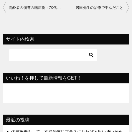
投
高齢者の側弯の臨床例（70代男性：左一軸打法代表 小池幸二氏）
岩田先生の治療で学んだこと
稿
ナ
ビ
サイト内検索
ゲ
ー
シ
ョ
いいね！を押して最新情報をGET！
ン
最近の投稿
体質改善をして、不妊治療にプラスになればと思い通い始め