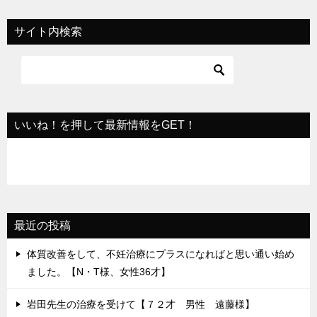
ビ
サイト内検索
ゲ
ー
シ
ョ
いいね！を押して最新情報をGET！
ン
最近の投稿
体質改善をして、不妊治療にプラスになればと思い通い始め
ました。【N・T様、女性36才】
岩田先生の治療を受けて【７２才 男性 遠藤様】