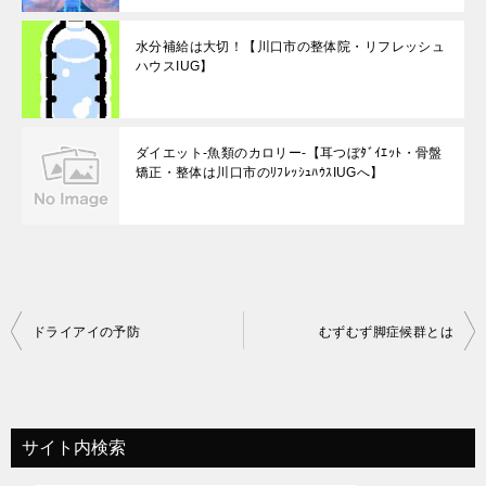
水分補給は大切！【川口市の整体院・リフレッシュ
ハウスIUG】
ダイエット-魚類のカロリー-【耳つぼﾀﾞｲｴｯﾄ・骨盤
矯正・整体は川口市のﾘﾌﾚｯｼｭﾊｳｽIUGへ】
投
ドライアイの予防
むずむず脚症候群とは
稿
ナ
ビ
サイト内検索
ゲ