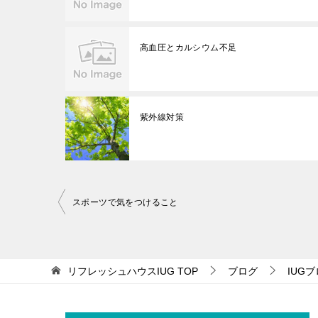
高血圧とカルシウム不足
紫外線対策
投
スポーツで気をつけること
稿
ナ
ビ
リフレッシュハウスIUG
TOP
ブログ
IUG
ゲ
ー