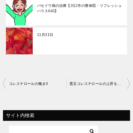
バセドウ病の治療【川口市の整体院・リフレッシュ
ハウスIUG】
11月21日
投
コレステロールの働き3
悪玉コレステロールの上昇を抑える
稿
ナ
ビ
サイト内検索
ゲ
ー