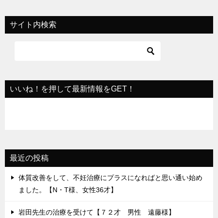
ナ
ビ
サイト内検索
ゲ
ー
シ
ョ
いいね！を押して最新情報をGET！
ン
最近の投稿
体質改善をして、不妊治療にプラスになればと思い通い始め
ました。【N・T様、女性36才】
岩田先生の治療を受けて【７２才 男性 遠藤様】