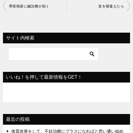
投
帯状疱疹に鍼治療が効く
首を寝違えたら
稿
ナ
ビ
サイト内検索
ゲ
ー
シ
ョ
いいね！を押して最新情報をGET！
ン
最近の投稿
体質改善をして、不妊治療にプラスになればと思い通い始め