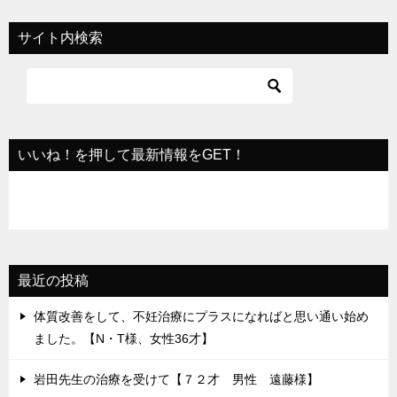
ビ
サイト内検索
ゲ
ー
シ
ョ
いいね！を押して最新情報をGET！
ン
最近の投稿
体質改善をして、不妊治療にプラスになればと思い通い始め
ました。【N・T様、女性36才】
岩田先生の治療を受けて【７２才 男性 遠藤様】