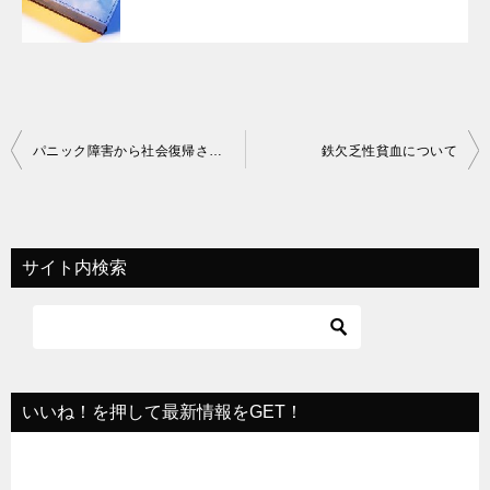
投
パニック障害から社会復帰された方の体験談
鉄欠乏性貧血について
稿
ナ
ビ
サイト内検索
ゲ
ー
シ
ョ
いいね！を押して最新情報をGET！
ン