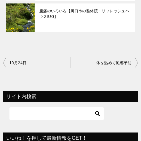
腹痛のいろいろ【川口市の整体院・リフレッシュハ
ウスIUG】
投
10月24日
体を温めて風邪予防
稿
ナ
ビ
サイト内検索
ゲ
ー
シ
ョ
いいね！を押して最新情報をGET！