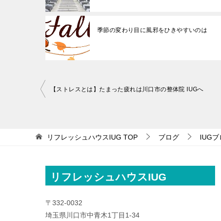
季節の変わり目に風邪をひきやすいのは
投
【ストレスとは】たまった疲れは川口市の整体院 IUGへ
稿
ナ
ビ
リフレッシュハウスIUG
TOP
ブログ
IUG
ゲ
ー
リフレッシュハウスIUG
シ
ョ
〒332-0032
ン
埼玉県川口市中青木1丁目1-34