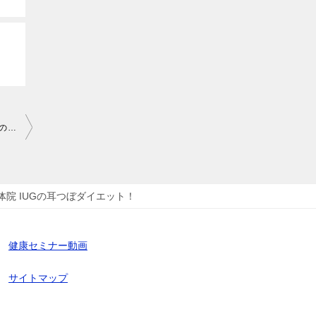
耳つぼとは-ダイエット効果7【ダイエットなら川口市の整体院 IUGの耳つぼダイエット！】
院 IUGの耳つぼダイエット！
健康セミナー動画
サイトマップ