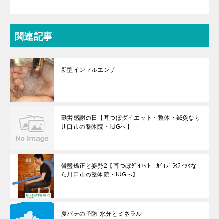
関連記事
新型インフルエンザ
勤労感謝の日【耳つぼダイエット・整体・鍼灸なら
川口市の整体院・IUGへ】
骨盤矯正と姿勢2【耳つぼﾀﾞｲｴｯﾄ・ｶｲﾛﾌﾟﾗｸﾃｨｯｸな
ら川口市の整体院・IUGへ】
夏バテの予防-水分とミネラル-