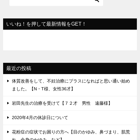
シ
ョ
いいね！を押して最新情報をGET！
ン
最近の投稿
体質改善をして、不妊治療にプラスになればと思い通い始め
ました。【N・T様、女性36才】
岩田先生の治療を受けて【７２才 男性 遠藤様】
2020年4月の休診日について
花粉症の症状でお困りの方へ【目のかゆみ、鼻づまり、肌荒
れ、全身のかゆみ、など】