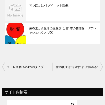
耳つぼとは-【ダイエット効果】
栄養素と食生活の注意点【川口市の整体院・リフレ
ッシュハウスIUG】
投
ストレス解消の4つのタイプ
膝の炎症は”冷やす”より”温める”
稿
ナ
ビ
サイト内検索
ゲ
ー