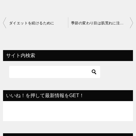
投
ダイエットを続けるために
季節の変わり目は肌荒れに注意！
稿
ナ
ビ
サイト内検索
ゲ
ー
シ
ョ
いいね！を押して最新情報をGET！
ン