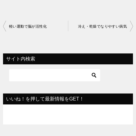
投
軽い運動で脳が活性化
冷え・乾燥でなりやすい病気
稿
ナ
ビ
サイト内検索
ゲ
ー
シ
ョ
いいね！を押して最新情報をGET！
ン