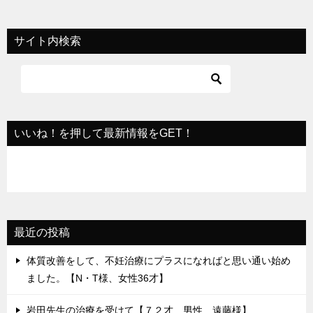
ナ
ビ
サイト内検索
ゲ
ー
シ
ョ
いいね！を押して最新情報をGET！
ン
最近の投稿
体質改善をして、不妊治療にプラスになればと思い通い始め
ました。【N・T様、女性36才】
岩田先生の治療を受けて【７２才 男性 遠藤様】